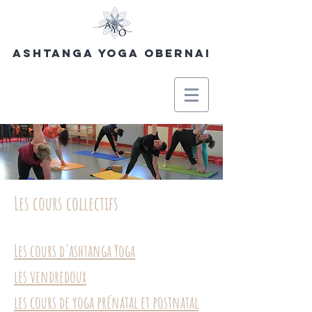
Ashtanga Yoga Obernai
Les cours collectifs
Les cours d'ashtanga Yoga
les vendredoux
les cours de yoga prénatal et postnatal