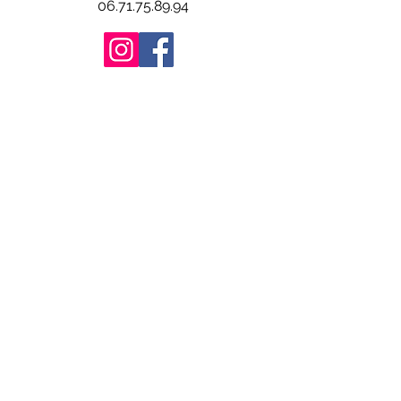
06.71.75.89.94
@ashtangayogaobernai
@yogarestauratifobernai
S'abonner à la newsletter
E-mail
*
Rejoindre notre liste de
diffusion
Je souhaite m'abonner à votre 
liste de diffusion.