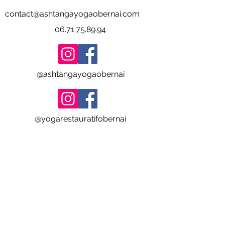
contact@ashtangayogaobernai.com
06.71.75.89.94
@ashtangayogaobernai
@yogarestauratifobernai
S'abonner à la newsletter
E-mail
*
Rejoindre notre liste de
diffusion